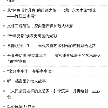
拓展
从“体象”到“具身”的绘画之旅——观广东美术馆“葵山
——许江艺术展”
文保工程管理，应向遗产保护范式转变
“千年瓷都”焕发更绚丽的光彩
从静观到共生——当代装置艺术创作的艺科融合之路
丹青叠幻境 墨韵载流年——清宫通景线法画的艺术表达
与时空意蕴
“文须字字作，亦要字字读”
听，档案里的动人故事
【人民需要这样的文艺家53】李滨声：丹青绘就一生热
爱
以心琢物 巧夺天工