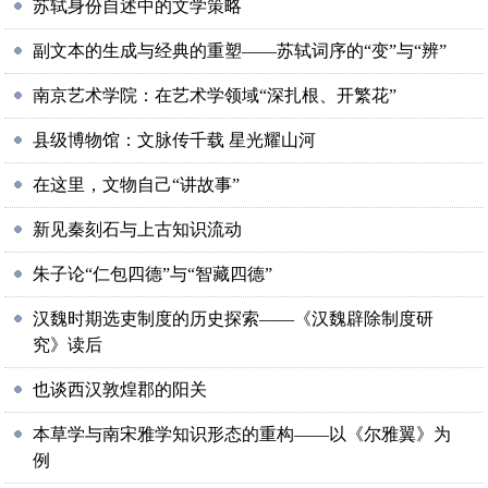
苏轼身份自述中的文学策略
副文本的生成与经典的重塑——苏轼词序的“变”与“辨”
南京艺术学院：在艺术学领域“深扎根、开繁花”
县级博物馆：文脉传千载 星光耀山河
在这里，文物自己“讲故事”
新见秦刻石与上古知识流动
朱子论“仁包四德”与“智藏四德”
汉魏时期选吏制度的历史探索——《汉魏辟除制度研
究》读后
也谈西汉敦煌郡的阳关
本草学与南宋雅学知识形态的重构——以《尔雅翼》为
例