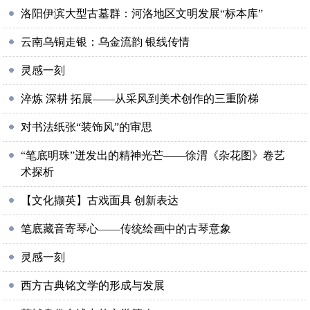
洛阳伊滨大型古墓群：河洛地区文明发展“标本库”
云南乌铜走银：乌金流韵 银线传情
灵感一刻
淬炼 深耕 拓展——从采风到美术创作的三重阶梯
对书法纸张“装饰风”的审思
“笔底明珠”迸发出的精神光芒——徐渭《杂花图》卷艺
术探析
【文化撷英】古戏面具 创新表达
笔底藏音寄琴心——传统绘画中的古琴意象
灵感一刻
西方古典铭文学的形成与发展