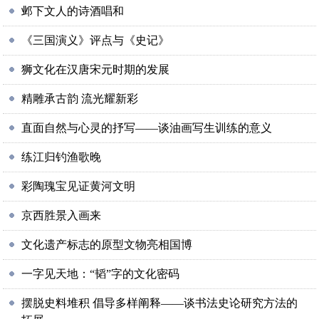
邺下文人的诗酒唱和
《三国演义》评点与《史记》
狮文化在汉唐宋元时期的发展
精雕承古韵 流光耀新彩
直面自然与心灵的抒写——谈油画写生训练的意义
练江归钓渔歌晚
彩陶瑰宝见证黄河文明
京西胜景入画来
文化遗产标志的原型文物亮相国博
一字见天地：“韬”字的文化密码
摆脱史料堆积 倡导多样阐释——谈书法史论研究方法的