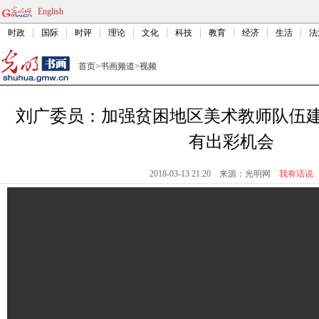
English
时政
国际
时评
理论
文化
科技
教育
经济
生活
法
首页
>
书画频道
>
视频
刘广委员：加强贫困地区美术教师队伍建
有出彩机会
2018-03-13 21:20
来源：
光明网
我有话说