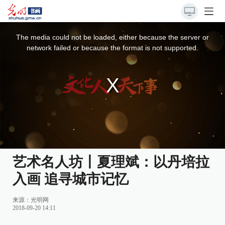
This
is
a
The media could not be loaded, either because the server or
modal
window.
network failed or because the format is not supported.
艺术名人坊丨夏理斌：以丹培拉
入画 追寻城市记忆
来源：
光明网
2018-09-20 14:11