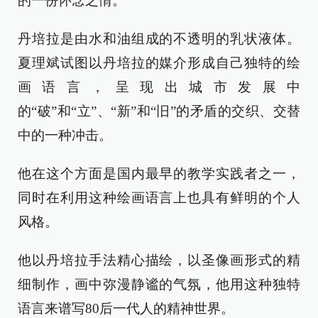
的一份怀念之情。
丹培拉是由水和油组成的不透明的乳状液体。
夏理斌试图以丹培拉的媒介形成自己独特的绘
画语言，呈现出城市发展中
的
“
破
”
和
“
立
”
、
“
新
”
和
“
旧
”
的矛盾的交织、交替
中的一种冲击。
他在这个方面是国内最早的教学实践者之一，
同时在利用这种绘画语言上也具有鲜明的个人
风格。
他以丹培拉手法精心描绘，以圣像画形式的精
细制作，画中弥漫静谧的气氛，他用这种独特
语言来谱写
80
后一代人的精神世界。