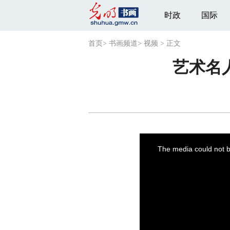
时政
国际
首页
>
书画频道
>
视频
>
正文
艺术名
This
is
a
The media could not be
modal
window.