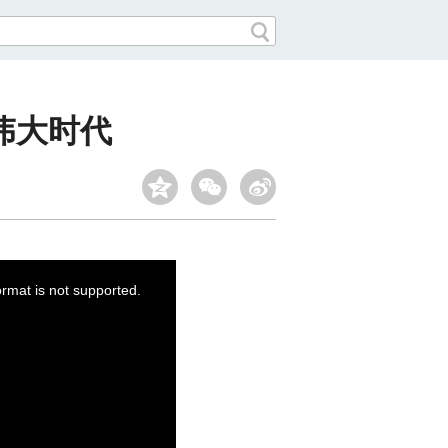
伟大时代
ormat is not supported.