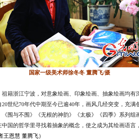
国家一级美术师徐冬冬 董腾飞/摄
，祖籍浙江宁波，对意象绘画、印象绘画、抽象绘画均有
20世纪70年代中期至今已逾40年，画风几经突变，充
》《围与不围》《无根的神韵》《太极》《四季》系列组画
在中国的哲学里寻找着抽象的概念，使之成为其绘画语言
者王恩慧 董腾飞）