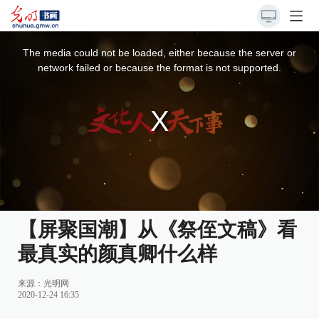
This
is
a
The media could not be loaded, either because the server or
modal
window.
network failed or because the format is not supported.
【屏聚国潮】从《祭侄文稿》看
最真实的颜真卿什么样
来源：
光明网
2020-12-24 16:35