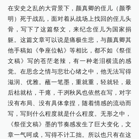
在安史之乱的大背景下，颜真卿的侄儿（颜季
明）死于战乱，面对着从战场上找回的侄儿头
骨，写下了这篇祭文，来纪念侄儿为国家捐
躯。这篇文章可以说是痛极生悲，与颜真卿其
他手稿如《争座位帖》等相比，都不如《祭侄
文稿》写的苍茫老辣，有一种老泪横流的感
觉。在思念之情与悲壮心绪之中，他无法写得
滋润、优雅。蘸一笔墨，重就重，轻就轻，最
后枯就枯，干瘪，干冽秋风也依然在写，对字
没有布局、没有具体拿捏，随着情感的流动而
写，写到什么程度就是什么程度。无形之中，
《祭侄文稿》墨的节奏感发生了巨大变化，文
章一气呵成，写得不计工拙。所以也只有在这