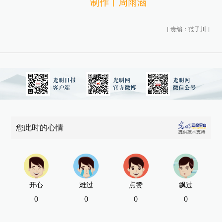
制作丨周雨涵
[
责编：范子川
]
您此时的心情
开心
难过
点赞
飘过
0
0
0
0