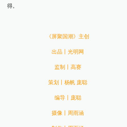
得。
《屏聚国潮》主创
出品丨光明网
监制丨高赛
策划丨杨帆 庞聪
编导丨庞聪
摄像丨周雨涵