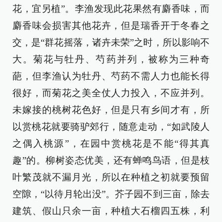
花，宜另植”。李渔发现此花果然有麝香味，而
麝香味会损害其他花卉，但是瑞香开于冬春之
交，是“群花摇落，诸卉未荣”之时，所以影响不
大。菊花与牡丹、芍药并列，被称为三种奇
葩，但李渔认为牡丹、芍药不需人力也能长得
很好，而菊花之美全仗人力投入，不应并列。
未嫁接的桃树花色好，但是只有乡间才有，所
以赏桃花就要骑驴郊行，随意走动，“如武陵人
之偶入桃源”，在园中赏桃花是不能“得其真
趣”的。柳树姿态优美，还有蝉鸣鸟语，但是枝
叶繁茂就不漏月光，所以在种植之初就要预留
空隙，“以待月轮出没”。芥子园不到三亩，除去
建筑、假山只余一亩，种植大石榴四五株，利