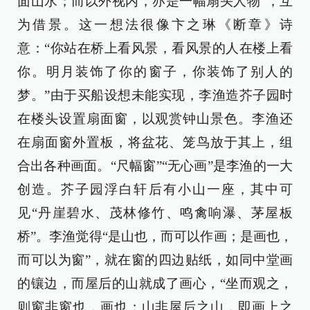
面山水；而以外视内，亦是一幅扇头人物”，互
为借景。这一想法很像卞之琳《断章》诗
意：“你站在桥上看风景，看风景的人在楼上看
你。明月装饰了你的窗子，你装饰了别人的
梦。”由于买船设想未能实现，李渔造芥子园时
在楼头设置扇面窗，以观赏钟山景色。李渔还
在扇面窗外置板，将盆花、笼鸟放于其上，组
合出各种画面。“尺幅窗”“无心画”是李渔的一大
创造。芥子园浮白轩后有小山一座，其中可
见“丹崖碧水、茂林修竹、鸣禽响瀑、茅屋板
桥”。李渔觉得“是山也，而可以作画；是画也，
而可以为窗”，就在窗的四边贴纸，如同中堂画
的镶边，而屋后的山就成了画心，“坐而观之，
则窗非窗也，画也；山非屋后之山，即画上之