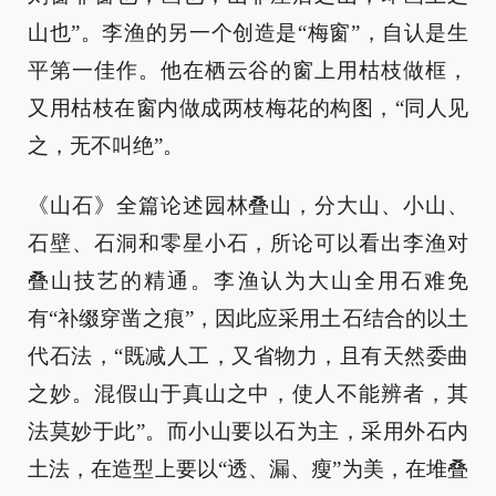
山也”。李渔的另一个创造是“梅窗”，自认是生
平第一佳作。他在栖云谷的窗上用枯枝做框，
又用枯枝在窗内做成两枝梅花的构图，“同人见
之，无不叫绝”。
《山石》全篇论述园林叠山，分大山、小山、
石壁、石洞和零星小石，所论可以看出李渔对
叠山技艺的精通。李渔认为大山全用石难免
有“补缀穿凿之痕”，因此应采用土石结合的以土
代石法，“既减人工，又省物力，且有天然委曲
之妙。混假山于真山之中，使人不能辨者，其
法莫妙于此”。而小山要以石为主，采用外石内
土法，在造型上要以“透、漏、瘦”为美，在堆叠