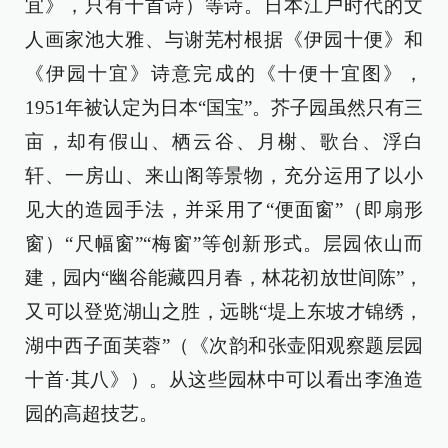
宜》，只有十首诗）等诗。日本江户时代的文
人画家池大雅、与谢芜村根据《伊园十便》和
《伊园十宜》诗意完成的《十便十宜图》，
1951年被认定为日本“国宝”。芥子园虽然只有三
亩，却有假山、栖云谷、月榭、歌台、浮白
轩、一房山、来山阁等景物，充分运用了以小
见大的造园手法，并采用了“便面窗”（即扇形
窗）“尺幅窗”“梅窗”等创新形式。层园依山而
建，园内“幽谷能藏四月春，林花初放世间陈”，
又可以登览湖山之胜，远眺“堤上东坡才锦绣，
湖中西子面芙蓉”（《次韵和张壶阳观察题层园
十首·其八》）。从这些园林中可以看出李渔造
园的高超技艺。