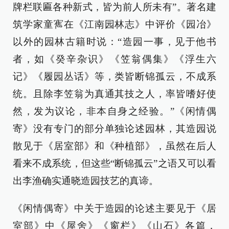
牌栏联匾各种新式，皆为前人所未有”。著名建
筑学家童寯在《江南园林志》中评价《园冶》
以外的园林古籍时说：“造园一事，见于他书
者，如《癸辛杂识》《笠翁偶集》《浮生六
记》《履园丛话》等，类皆断锦孤云，不成系
统。且除李笠翁为真通其技之人，率皆嗜好使
然，发为议论，非本自身之经验。”《闲情偶
寄》没有专门的部分单独论述园林，其造园说
散见于《居室部》和《种植部》，虽然在后人
看来不成系统，但这些“断锦孤云”之语又可以看
出李渔确实通晓造园技艺的真谛。
《闲情偶寄》中关于造园的论述主要见于《居
室部》中《屋舍》《窗栏》《山石》各篇，