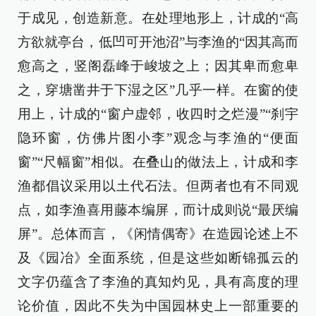
于成见，创造新意。在处理地形上，计成的“高
方欲就亭台，低凹可开池沼”与李渔的“因其高而
愈高之，竖阁磊峰于峻坡之上；因其卑而愈卑
之，穿塘凿井于下湿之区”几乎一样。在窗的使
用上，计成的“窗户虚邻，收四时之烂漫”“刹宇
隐环窗，仿佛片图小李”观念与李渔的“便面
窗”“尺幅窗”相似。在叠山的做法上，计成和李
渔都倡议采用以土代石法。但两者也有不同观
点，如李渔喜用藤本编屏，而计成则说“最厌编
屏”。总体而言，《闲情偶寄》在造园论述上不
及《园冶》全面系统，但是这些如断锦孤云的
文字仍蕴含了李渔的真知灼见，具有高度的理
论价值，因此不失为中国园林史上一部重要的