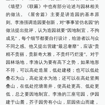
《墙壁》《联匾》中也有部分论述与园林相关
的做法。《屋舍篇》主要是讲造园的基本原
则。李渔强调造园要创新，对“事事皆仿名园”的
做法提出批评，认为造园就要“因地制宜，不拘
成见”，每个细节都要自行设计，给游者以与众
不同之感。他又提出营建“最忌奢靡”，应该“贵
精不贵丽，贵新奇大雅，不贵纤巧烂漫”。对于
园林场地，李渔认为要有高下之势，如果地形
不符，可以高处造屋，低处建楼；也可以低处
叠石为山，高处浚水为池；还可以在高处竖阁
叠山，在低处挖塘凿井，使高处更高、低处更
低，总之要因地制宜。李渔的三座宅园，伊园
建于山麓，芥子园旁有小山，层园依山而建，