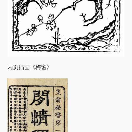
内页插画《梅窗》