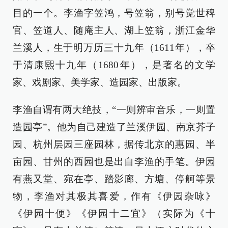
目的一个。李渔字笠鸿，号笠翁，别号觉世稗
官、笠道人、随庵主人、湖上笠翁，浙江金华
兰溪人，生于明万历三十九年（1611年），卒
于清康熙十九年（1680年），是著名的文学
家、戏剧家、美学家、造园家、出版家。
李渔自谓有两大绝技，“一则辨审音乐，一则置
造园亭”。他为自己建造了兰溪伊园、南京芥子
园、杭州层园三座园林，据传北京的惠园、半
亩园、甘州的西园也是出自李渔的手笔。伊园
有燕又堂、宛在亭、踏影廊、方塘、停舸等景
物，李渔对其极其喜爱，作有《伊园杂咏》
《伊园十便》《伊园十二宜》（实际为《十