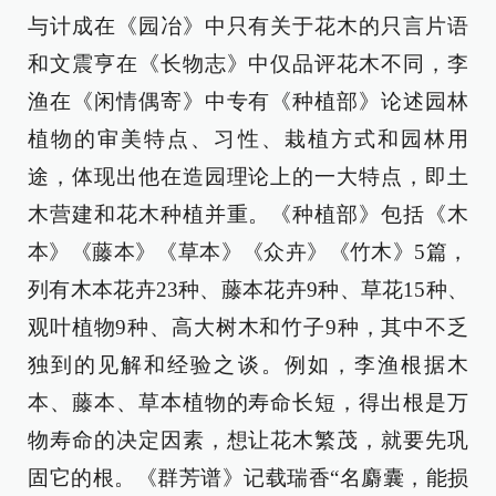
与计成在《园冶》中只有关于花木的只言片语
和文震亨在《长物志》中仅品评花木不同，李
渔在《闲情偶寄》中专有《种植部》论述园林
植物的审美特点、习性、栽植方式和园林用
途，体现出他在造园理论上的一大特点，即土
木营建和花木种植并重。《种植部》包括《木
本》《藤本》《草本》《众卉》《竹木》5篇，
列有木本花卉23种、藤本花卉9种、草花15种、
观叶植物9种、高大树木和竹子9种，其中不乏
独到的见解和经验之谈。例如，李渔根据木
本、藤本、草本植物的寿命长短，得出根是万
物寿命的决定因素，想让花木繁茂，就要先巩
固它的根。《群芳谱》记载瑞香“名麝囊，能损