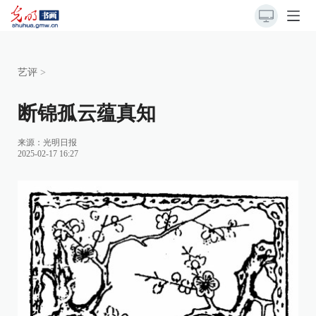
艺评
>
断锦孤云蕴真知
来源：
光明日报
2025-02-17 16:27