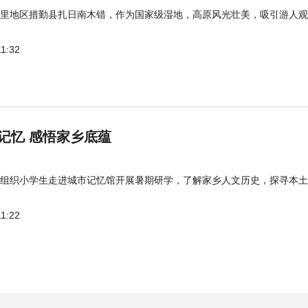
里地区措勤县扎日南木错，作为国家级湿地，高原风光壮美，吸引游人观
11:32
记忆 感悟家乡底蕴
组织小学生走进城市记忆馆开展暑期研学，了解家乡人文历史，探寻本土
11:22