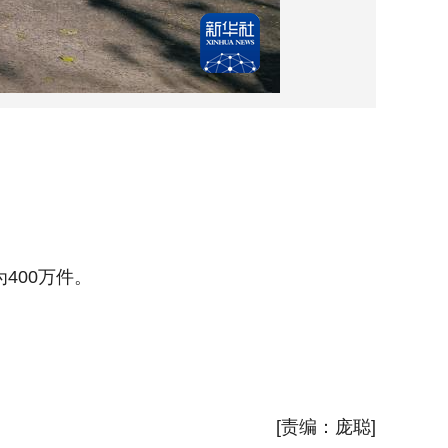
6月2
400万件。
拉普拉塔
新华社
[责编：庞聪]