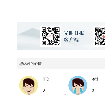
您此时的心情
开心
难过
0
0