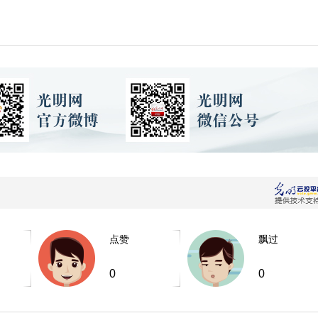
点赞
飘过
0
0