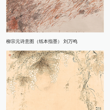
柳宗元诗意图（纸本指墨） 刘万鸣