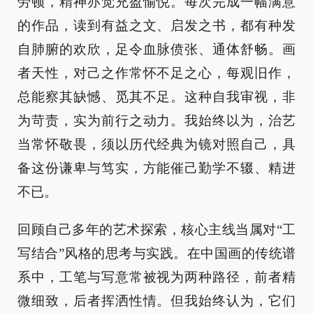
劳顿，精神亦觉充盈愉悦。每次完成一幅满意
的作品，读到有益之文、启发之书，都有种发
自肺腑的欢欣，足令血脉偾张、通体舒畅。画
者天性，对己之作常怀不足之心，每观旧作，
总能察其缺憾、觅其不足。这种自我审视，非
为苛责，实为前行之动力。我始终以为，治艺
当常怀敬畏，须以历代经典为镜对照自己，具
备这份谦卑与笃实，方能催己勤学不辍、精进
不已。
回顾自己多年的艺术探索，核心主线当属对“工
写结合”风格的思考与实践。在中国画的传统谱
系中，工笔与写意常被视为两种路径，前者精
微细致，后者挥洒性情。但我始终认为，它们