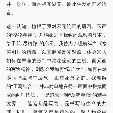
并非对立，而是相互滋养、彼此生发的艺术语
言。
这一认知，植根于我对宋元绘画的研习。宋画
的“格物精神”、对物象近乎极致的观察与尊重，
给予我“尽精微”的启示。我曾为了理解崔白《寒
雀图》的精髓，以真麻雀反复对照，体会宋人
如何在严谨的形制中灌注蓬勃的生机。而元画
的写逸精神，则教会我如何“致广大”，如何在笔
墨间抒发胸中逸气，追求象外之韵。我理解
的“工写结合”，并非简单地在同一画面中拼接而
成的两种技法，而是追求一种“意笔精微”的精神
境界——笔笔都是写意，是书写与生命的共
感；同时，笔笔又都是精准的，深入物象结