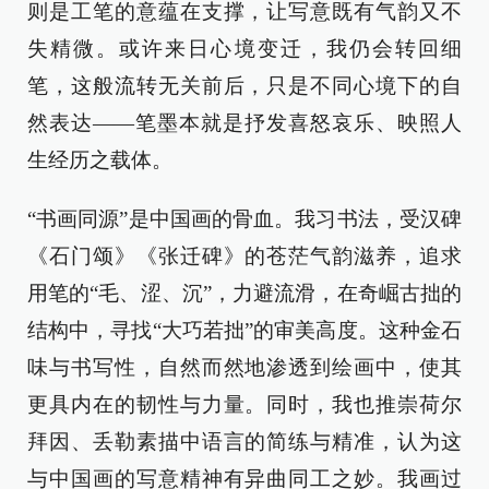
则是工笔的意蕴在支撑，让写意既有气韵又不
失精微。或许来日心境变迁，我仍会转回细
笔，这般流转无关前后，只是不同心境下的自
然表达——笔墨本就是抒发喜怒哀乐、映照人
生经历之载体。
“书画同源”是中国画的骨血。我习书法，受汉碑
《石门颂》《张迁碑》的苍茫气韵滋养，追求
用笔的“毛、涩、沉”，力避流滑，在奇崛古拙的
结构中，寻找“大巧若拙”的审美高度。这种金石
味与书写性，自然而然地渗透到绘画中，使其
更具内在的韧性与力量。同时，我也推崇荷尔
拜因、丢勒素描中语言的简练与精准，认为这
与中国画的写意精神有异曲同工之妙。我画过