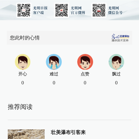
您此时的心情
开心
难过
点赞
飘过
0
0
0
0
推荐阅读
壮美瀑布引客来