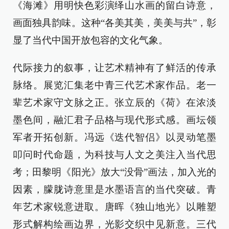
《海滩》用明快色彩演绎山水画的留白诗意，
画面独具韵味。这种“各美其美，美美与共”，彰
显了当代中国开放包容的文化气象。
代际接力的叙事，让艺术精神有了鲜活的传承
脉络。展览汇集老中青三代艺术家作品。老一
辈艺术家守文脉之正。张立辰的《荷》在浓淡
墨色间，融汇君子品格与现代形式感。画坛领
军者开拓创新。冯远《迭代智侣》以灵动笔墨
叩问时代命题，为科技与人文之美注入当代思
考；田黎明《阳光》放大“没骨”画法，加入光的
因素，朦胧诗意里是水墨语言的当代突破。青
年艺术家锐意进取。唐晖《独山地光》以雕塑
形式解构绘画边界，光影交织中见新意。三代