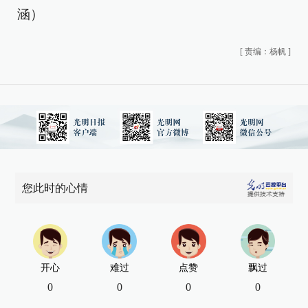
涵）
[
责编：杨帆
]
您此时的心情
开心
难过
点赞
飘过
0
0
0
0