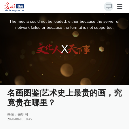
This
is
a
The media could not be loaded, either because the server or
modal
window.
network failed or because the format is not supported.
名画图鉴|艺术史上最贵的画，究
竟贵在哪里？
来源：
光明网
2020-08-10 10:45