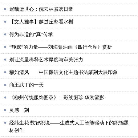
遐哉遗世心：倪云林煮茗日常
【文人雅事】越过丘壑看水榭
何为非遗的“真”传承
“静默”的力量——刘海粟油画《四行仓库》赏析
别让流量稀释艺术厚度与审美张力
穆如清风——中国廉洁文化主题书法篆刻大展印象
商王武丁的一天
《柳州传统服饰图录》：彩线缀珍 华裳留影
灵感一刻
经纬生花 数智织境——生成式人工智能驱动下的织锦题
材创作