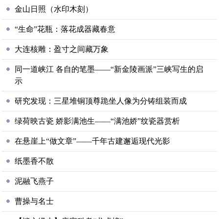
金山日照（水印木刻）
“生命”花瓶：落花成器藏春意
大连核雕：盈寸之间藏万象
同一道峡江 各自的笔墨——“新金陵画派”三峡写生的启
示
研究发现：三星堆铜顶尊跪坐人像为分铸组装而成
绿荷映古瓷 娇影满池生——“满池娇”纹瓷器赏析
在悬崖上“做文章”——千年古建邂逅现代光影
纸墨香不散
泥融飞燕子
曹操与名士