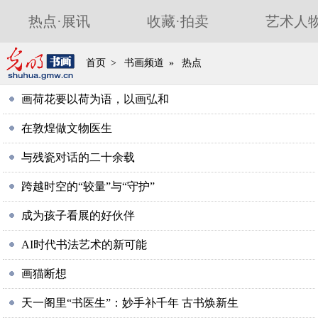
热点
·
展讯
收藏
·
拍卖
艺术人
首页
>
书画频道
»
热点
画荷花要以荷为语，以画弘和
在敦煌做文物医生
与残瓷对话的二十余载
跨越时空的“较量”与“守护”
成为孩子看展的好伙伴
AI时代书法艺术的新可能
画猫断想
天一阁里“书医生”：妙手补千年 古书焕新生