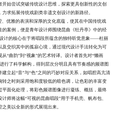
者开始尝试突破传统设计思维，探索更具创新性的文创
，力求拓展传统戏剧类非遗文创设计的新路径。
、优雅的表演和深厚的文化底蕴，使其在中国传统戏
性的案例，便是青年设计师围绕昆曲《牡丹亭》中的经
该设计的核心在于将唱段所蕴含的独特听觉意象——杜丽
以及交织其中的孤寂心境，通过现代设计手法转化为可
从“曲韵”到“视象”的艺术转译。设计者首先对“懒画
布进行了科学解构，得到层次分明且具有节奏感的频谱图
建立起“音”与“色”之间的巧妙对应关系，如唱腔高亢清
婉转之时则采用饱和度较低的暗色调，让色彩的丰富变
过平面化处理，将彩色频谱图像进行凝练、概括，最终
设计师将这幅“可视的昆曲唱段”用于手机壳、帆布包、
腔之美以全新的形式展现出来。