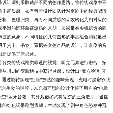
设计师则采取截然不同的创作思路，将传统戏剧中不
的丰富质感。如有青年设计团队针对京剧中的经典唱段
分析、整理归类，再将不同质感的音效转化为相对应的
缘平滑的圆环象征悠扬的京胡，边缘带有尖锐锯齿的圆
声波的意象，不同特征的几何图形的丰富组合则彰显出
用于贺卡、书签、票据等文创产品的设计，让京剧的音
创新提供了新思路。
各类传统戏剧类非遗的视觉、听觉元素进行融合，拓
师从川剧的变脸绝技中获得灵感，设计出“魔方脸谱”充
，通过旋转实现“扯脸”技艺的趣味呈现，充电时脸谱双眼
配合生动的唱腔，以充满巧思的设计化解了用户的“电量
长空”蓝牙音箱，其外观借鉴武将靠旗的三角造型，当播
体的红色绸带剧烈震颤，生动复现了剧中角色怒发冲冠