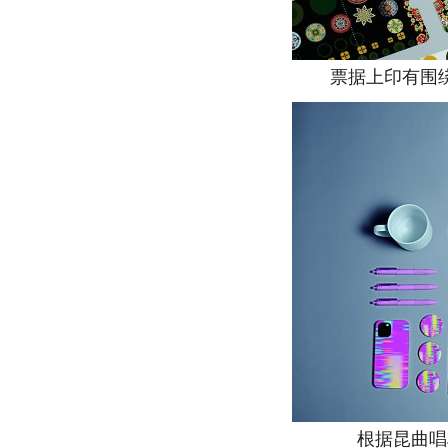
票据上印有围绕
根据昆曲唱段