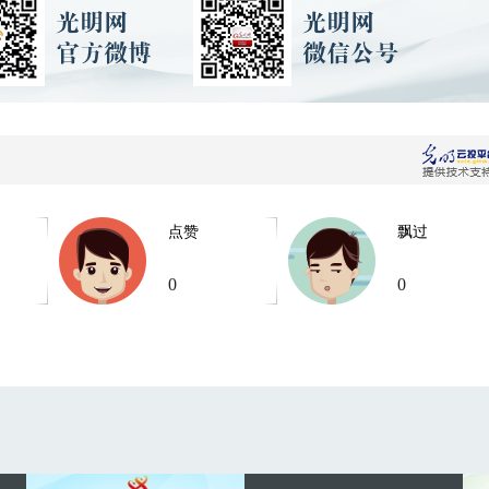
点赞
飘过
0
0