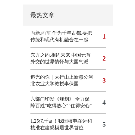
最热文章
向新,向前
作为千年古都,要把
1
传统和现代有机融合在一起
东方之约,相约未来 中国元首
2
外交的世界情怀与大国气派
追光的你｜太行山上新愚公河
3
北农业大学教授李保国
六部门印发《规划》 全力保
4
障百姓"吃得放心""住得安心"
1.25亿千瓦！我国核电在运和
5
核准在建规模居世界首位