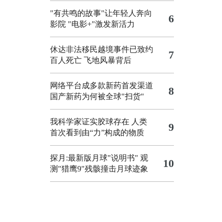
"有共鸣的故事"让年轻人奔向
6
影院
"电影+"激发新活力
休达非法移民越境事件已致约
7
百人死亡
飞地风暴背后
网络平台成多款新药首发渠道
8
国产新药为何被全球"扫货"
我科学家证实胶球存在 人类
9
首次看到由“力”构成的物质
探月:最新版月球"说明书"
观
10
测"猎鹰9"残骸撞击月球迹象