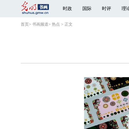
时政
国际
时评
理
首页
>
书画频道
>
热点
>
正文