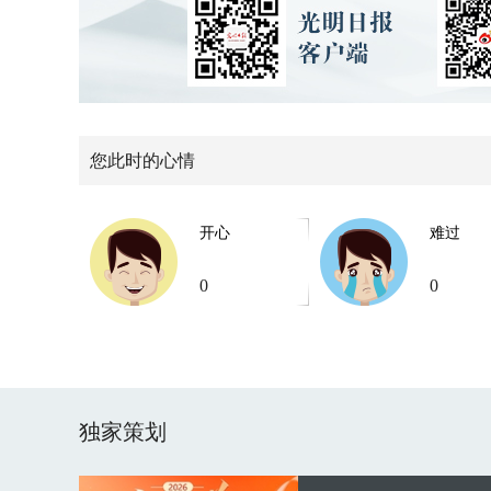
您此时的心情
开心
难过
0
0
独家策划