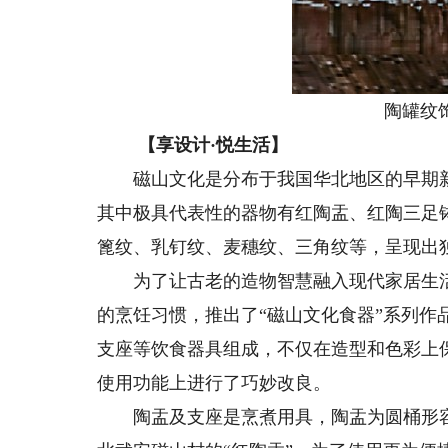
陶罐纹饰
【享设计·悦生活】
磁山文化是分布于我国华北地区的早期新
其中极具代表性的器物有红陶盂、红陶三足
篦纹、乳钉纹、麦穗纹、三角纹等，呈现出
为了让古老的造物智慧融入现代家居生活
的烹饪习惯，推出了“磁山文化食器”系列
支座等饮食器具组成，不仅在造型和色彩上
使用功能上进行了巧妙改良。
陶盂及支座是烹煮用具，陶盂为圆桶形容