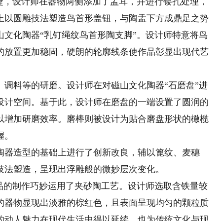
便捷，设计师在器物两侧添加了盂耳，并进行镂孔处理，
上以圆雕技法塑造鸟首形盖钮，与陶盂下方成鼎足之势
山文化陶器“乳钉绳纹鸟首形陶支脚”。设计师特意将鸟
的放置更加稳固，硬朗的轮廓线条使作品彰显出现代艺
料等的研磨。设计师在对磁山文化陶器“石磨盘”进
设计空间。基于此，设计师在磨盘的一端设置了圆润的
以增加研磨效率。磨棒则被设计为贴合磨盘形状的橄榄
握。
器造型的基础上进行了创新改良，辅以篦纹、麦穗
技法塑造，呈现出浮雕般的微妙层次变化。
的制作巧妙运用了夹砂陶工艺。设计师选取含铁量较
的器物显现出淡雅的棕红色，且表面呈现均匀的颗粒质
的动人魅力在现代生活中得以延续，也为传统文化与现