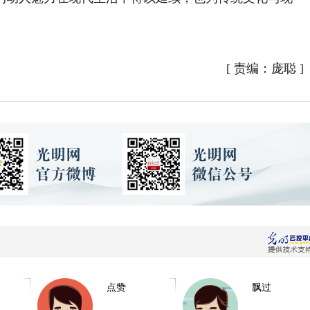
[
责编：庞聪
]
点赞
飘过