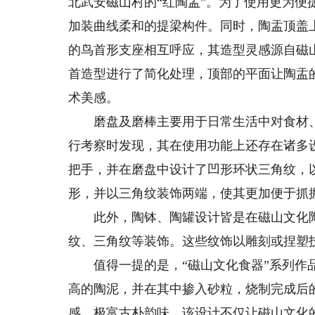
北武安磁山村的“红陶盂”。为了使用更为
加装曲线柔和的提梁构件。同时，陶盂顶盖
的鸟首形支座相互呼应，其造型灵感源自磁
首造型进行了简化处理，顶部的平面让陶盂
术美感。
磨盘及磨棒主要用于日常生活中对食材、调
行考察时发现，其在使用功能上还存在诸多
把手，并在磨盘中设计了凹形环状三角纹，
形，并以三角纹装饰两端，使其更加便于抓
此外，陶钵、陶罐设计皆是在磁山文化陶
纹、三角纹等装饰。这些纹饰以雕刻或捏塑
值得一提的是，“磁山文化食器”系列作品
高的陶泥，并在其中掺入砂粒，烧制完成后
感，极富古朴韵味。该设计不仅让磁山文化