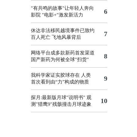
"有共鸣的故事"让年轻人奔向
6
影院
"电影+"激发新活力
休达非法移民越境事件已致约
7
百人死亡
飞地风暴背后
网络平台成多款新药首发渠道
8
国产新药为何被全球"扫货"
我科学家证实胶球存在 人类
9
首次看到由“力”构成的物质
探月:最新版月球"说明书"
观
10
测"猎鹰9"残骸撞击月球迹象