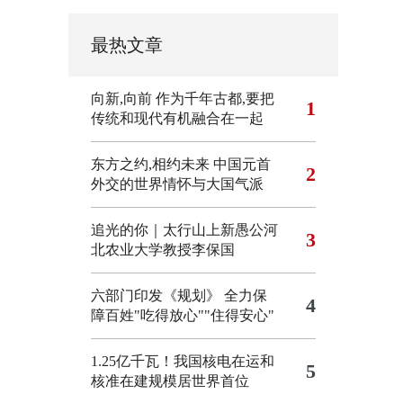
最热文章
向新,向前
作为千年古都,要把
1
传统和现代有机融合在一起
东方之约,相约未来 中国元首
2
外交的世界情怀与大国气派
追光的你｜太行山上新愚公河
3
北农业大学教授李保国
六部门印发《规划》 全力保
4
障百姓"吃得放心""住得安心"
1.25亿千瓦！我国核电在运和
5
核准在建规模居世界首位