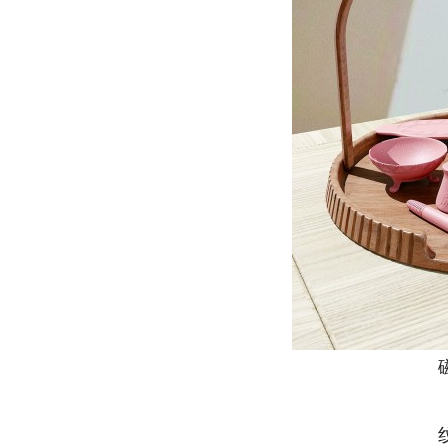
磁山
纹饰