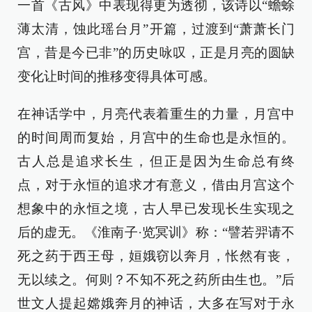
一首《古风》中表现得更为透彻，该诗以“蟾蜍
薄太清，蚀此瑶台月”开篇，过渡到“萧萧长门
宫，昔是今已非”的历史咏叹，正是月亮的圆缺
变化让时间的推移变得具体可感。
在神话学中，月亮代表着重生的力量，月宫中
的时间周而复始，月宫中的生命也是永恒的。
古人总是追求长生，但正是因为生命总有终
点，对于永恒的追求才有意义，借由月宫这个
想象中的永恒之境，古人早已发现长生实现之
后的虚无。《淮南子·览冥训》称：“譬若羿请不
死之药于西王母，姮娥窃以奔月，怅然有丧，
无以续之。何则？不知不死之药所由生也。”后
世文人提起嫦娥奔月的神话，大多在写对于永