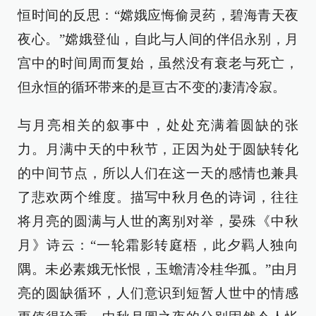
恒时间的反思：“嫦娥应悔偷灵药，碧海青天夜
夜心。”嫦娥登仙，自此与人间的伴侣永别，月
宫中的时间周而复始，虽然没有衰老与死亡，
但永恒的循环带来的是亘古不变的凄清冷寂。
与月亮相关的叙事中，处处充满着圆缺的张
力。月满中天的中秋节，正因为处于圆缺转化
的中间节点，所以人们在这一天的感情也兼具
了悲欢两个维度。描写中秋月色的诗词，往往
将月亮的圆满与人世的离别对举，晏殊《中秋
月》诗云：“一轮霜影转庭梧，此夕羁人独向
隅。未必素娥无怅恨，玉蟾清冷桂华孤。”由月
亮的圆缺循环，人们意识到短暂人世中的情感