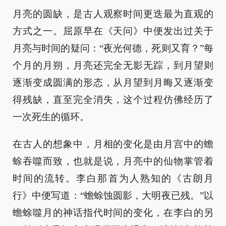
月亮的圆缺，是古人观察时间更迭最为直观的
方式之一。屈原早在《天问》中便发出过关于
月亮与时间的疑问：“夜光何德，死则又育？”每
个月的月朔，月亮还完全无影无踪，到月望则
逐渐变成圆满的形态，从月望到月晦又逐渐变
得残缺，直至完全消失，这个过程仿佛经历了
一次死生的循环。
在古人的想象中，月相的变化是由月宫中的蟾
蜍吞噬而致，也就是说，月亮中的仙物掌管着
时间的流转。李白那首为人熟知的《古朗月
行》中便写道：“蟾蜍蚀圆影，大明夜已残。”以
蟾蜍噬月的神话指代时间的变化，在李白的另