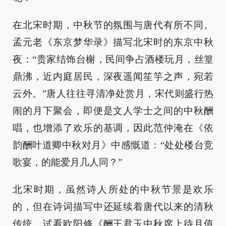
在北宋时期，中秋节的氛围与唐代有所不同。
孟元老《东京梦华录》描写北宋时的东京中秋
夜：“贵家结饰台榭，民间争占酒楼玩月，丝篁
鼎沸，近内庭居民，深夜遥闻笙竽之声，宛若
云外。”唐人往往寻清净处赏月，宋代则盛行热
闹的月下聚会，即便是文人学士之间的中秋酬
唱，也增添了欢乐的基调，因此范仲淹在《依
韵酬叶道卿中秋对月》中感慨道：“处处楼台竞
歌宴，的能爱月几人同？”
北宋时期，虽然诗人所处的中秋节景是欢乐
的，但在诗词描写中还延续着唐代以来的清秋
传统。试看欧阳修《酬王君玉中秋席上待月值