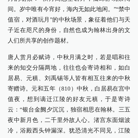
间。岁中唯有今宵好，海内无如此地闲。”“禁中
值宿，对酒玩月”的中秋场景，象征着他们与天
子近在咫尺的身份，自然也成为翰林出身的文
人们所共享的创作题材。
唐人赏月必赋诗，中秋月满之时，若是唱和往
来的知交分隔两地，往往也会寄诗相和，如白
居易、元稹、刘禹锡等人皆有相互往来的中秋
寄赠诗。元和五年（810）中秋，白居易在宫中
值夜，想到谪迁江陵的好友元稹，于是寄诗
云：“银台金阙夕沉沉，独宿相思在翰林。三五
夜中新月色，二千里外故人心。渚宫东面烟波
冷，浴殿西头钟漏深。犹恐清光不同见，江陵