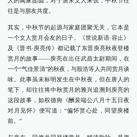
人的阖家团圆，对于唐宋文人来说，中秋节往
往是与朋友共度。
其实，中秋节的起源与家庭团聚无关，它本是
一个文人赏月会友的日子。《世说新语·容止》
及《晋书·庾亮传》都记载了东晋庾亮秋夜登楼
赏月的故事——庾亮在出任武昌太尉期间，在
一个“气佳景清”的秋夜，与殷浩等人共同赏月谈
咏。此事虽未标明发生在中秋夜，但在唐人的
笔下，却往往将中秋赏月的雅兴追溯到庾亮的
这段故事，如权德舆《酬裴端公八月十五日夜
对月见怀》便写道：“偏怀赏心处，同望庾楼
前。”