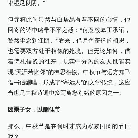
卑湿足秋阴。”
但元稹此时显然与白居易有着不同的心情，他
回寄的诗中略带不平之感：“何意枚皋正承诏，
瞥然尘念到江阴。”看来，借月色寄托的相思，
也需要双方处于相似的处境。但无论如何，借
着诗札信笺的往来，现实中分离的友人也能实
现“天涯若比邻”的神思相接。中秋节与远方知己
借书信酬唱，形成了“寄远人”的文学传统，这应
当也是中秋诗词中多写离愁别绪的原因之一。
团圞子女，以酬佳节
那么，中秋节是在何时才成为家族团圆的节日
呢？