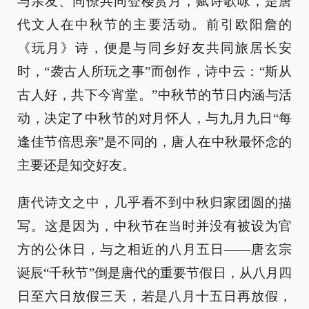
与亲友、同僚共同登楼赏月，赋诗歌咏，是唐
代文人在中秋节的主要活动。前引欧阳詹的
《玩月》诗，便是与同乡好友共同旅居长安
时，“袭古人所玩之事”而创作，诗中云：“斯从
古人好，共下今宵堂。”中秋节的节日内涵与活
动，决定了中秋节的对月怀人，与九月九日“每
逢佳节倍思亲”是不同的，唐人在中秋最怀念的
主要还是知交好友。
唐代诗文之中，几乎看不到中秋归家团圆的描
写。这是因为，中秋节在当时并没有被设为官
方的公休日，与之相近的八月五日——唐玄宗
诞辰“千秋节”倒是唐代的重要节假日，从八月四
日至六日放假三天，若是八月十五日再放假，