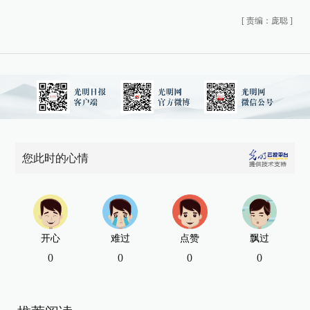
[
责编：庞聪
]
您此时的心情
开心
难过
点赞
飘过
0
0
0
0