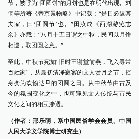
节，被呼为“团圆饼”的月饼也是在明代出现。刘
侗等所著《帝京景物略》中记载：“是日必返其
夫家，曰‘团圆节’也。”田汝成《西湖游览志
余》亦载：“八月十五日谓之中秋，民间以月饼
相遗，取团圆之意。”
至此，中秋节宛如“旧时王谢堂前燕，飞入寻常
百姓家”，从最初清净寂寥的文人赏月之节，摇
身变为欢愉达旦的团圆之日。从中秋节由古及
今的氛围变化之中，也可窥见文人传统与市民
文化之间的相互渗透。
（作者：邢乐萌，系中国民俗学会会员、中国
人民大学文学院博士研究生）