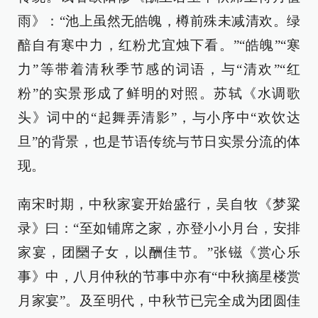
雨》：“池上虽然无皓魄，樽前殊未减清欢。绿
醅自有寒中力，红粉尤宜烛下看。”“皓魄”“寒
力”等带着清秋季节感的词语，与“清欢”“红
粉”的实景形成了鲜明的对照。苏轼《水调歌
头》词中的“起舞弄清影”，与小序中“欢饮达
旦”的背景，也是节语传统与节日实景分流的体
现。
南宋时期，中秋家宴开始盛行，吴自牧《梦粱
录》曰：“至如铺席之家，亦登小小月台，安排
家宴，团圞子女，以酬佳节。”张镃《赏心乐
事》中，八月仲秋的节事中亦有“中秋摘星楼赏
月家宴”。及至明代，中秋节已完全成为团圆佳