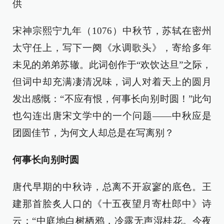
供
宋神宗熙宁九年（1076）中秋节，苏轼在密州
太守任上，写下一阕《水调歌头》，寄给多年
未见的弟弟苏辙。此词创作于“欢饮达旦”之际，
但词中却充满凄清况味，词人对着天上的圆月
发出感慨：“不应有恨，何事长向别时圆！”此句
也勾连出唐宋文学中的一个问题——中秋应是
团圆佳节，为何文人却总是在写离别？
何事长向别时圆
唐代早期的中秋诗，总离不开寂寥的底色。王
建那首脍炙人口的《十五夜望月寄杜郎中》诗
云：“中庭地白树栖鸦，冷露无声湿桂花。今夜