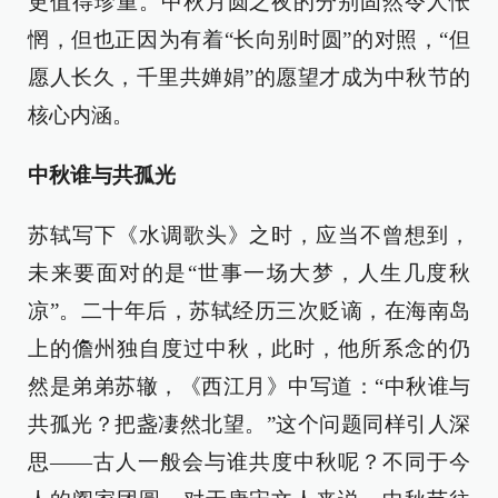
更值得珍重。中秋月圆之夜的分别固然令人怅
惘，但也正因为有着“长向别时圆”的对照，“但
愿人长久，千里共婵娟”的愿望才成为中秋节的
核心内涵。
中秋谁与共孤光
苏轼写下《水调歌头》之时，应当不曾想到，
未来要面对的是“世事一场大梦，人生几度秋
凉”。二十年后，苏轼经历三次贬谪，在海南岛
上的儋州独自度过中秋，此时，他所系念的仍
然是弟弟苏辙，《西江月》中写道：“中秋谁与
共孤光？把盏凄然北望。”这个问题同样引人深
思——古人一般会与谁共度中秋呢？不同于今