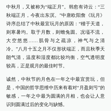
中秋月，又被称为“端正月”。韩愈有诗云：“三
秋端正月，今夜出东溟。”中唐欧阳詹《玩月》
诗序总结了中秋最宜玩月的原因：“稽于天道，
则寒暑均。取于月数，则蟾兔圆。况壒不流，
大空悠悠……肌骨与之疏凉，神气与之清
冷。”八月十五之月不仅形状端正，而且秋季天
朗气清，温度和湿度都比较均衡，空气透明度
较高，正是观月的最佳时节。
诚然，中秋节的月色在一年之中最宜赏玩，但
是，中国的哲学思维中历来有着对“月盈则亏”的
敏感，一年之中最为圆满的月相，也会让人意
识到圆满过后的变化与缺憾。