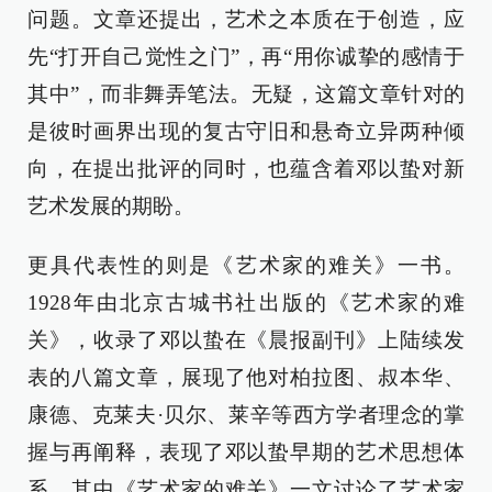
问题。文章还提出，艺术之本质在于创造，应
先“打开自己觉性之门”，再“用你诚挚的感情于
其中”，而非舞弄笔法。无疑，这篇文章针对的
是彼时画界出现的复古守旧和悬奇立异两种倾
向，在提出批评的同时，也蕴含着邓以蛰对新
艺术发展的期盼。
更具代表性的则是《艺术家的难关》一书。
1928年由北京古城书社出版的《艺术家的难
关》，收录了邓以蛰在《晨报副刊》上陆续发
表的八篇文章，展现了他对柏拉图、叔本华、
康德、克莱夫·贝尔、莱辛等西方学者理念的掌
握与再阐释，表现了邓以蛰早期的艺术思想体
系。其中《艺术家的难关》一文讨论了艺术家