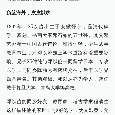
负笈海外，孜孜以求
1892年，邓以蛰出生于安徽怀宁，是清代碑
学、篆刻、书画大家邓石如的五世孙。其父邓
艺孙精于中国古代诗论，雅擅词翰，毕生从事
教育事业，对邓以蛰走上学术道路有着重要影
响。兄长邓仲纯与邓以蛰一同留学日本，专攻
医学，与同乡陈独秀有密切交往，后于医学界
颇具声名。其弟邓穆、邓以从亦为学人，曾任
教于复旦大学、青岛大学等高校。
邓以蛰的同乡好友，教育家、考古学家程演生
这样描述他的家世：“少好选学，为文艰奥，戛