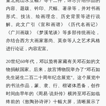
董北苑山水立幅》等十二件，详尽介绍作品的
内容、题跋、钤印、尺幅、著录等，并对书画
形式、技法、绘画理念、历史背景等进行说
解。此文广引《宣和画谱》《历代名画记》
《广川画跋》《梦溪笔谈》等多部传统画论，
亦结合西方大画家塞尚、莫奈等人之艺术风格
进行论证，内容宏富。
20世纪60年代，邓以蛰将家藏有关邓石如的文
物捐献国家。后来，故宫博物院举办了“邓石如
先生诞生二百二十周年纪念展览”。这个展览中
的书法作品，篆、隶、行、楷诸体悉备，创作
时间由早年的《周易·说卦传》横跨至邓石如临
终前的《敖陶孙诗评》十幅大屏，清晰展示了