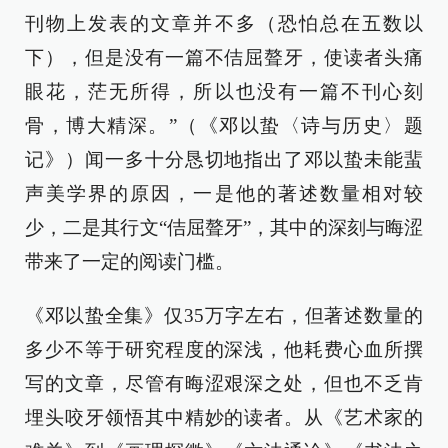
刊物上发表的文章并不多（恐怕总在五数以
下），但是没有一篇不佶屈聱牙，使读者头痛
眼花，茫无所得，所以也没有一篇不刊心刻
骨，博大精深。”（《邓以蛰〈诗与历史〉题
记》）闻一多十分恳切地指出了邓以蛰未能蜚
声美学界的原因，一是他的著述数量相对较
少，二是其行文“佶屈聱牙”，其中的深刻与晦涩
带来了一定的阅读门槛。
《邓以蛰全集》仅35万字左右，但著述数量的
多少不等于研究程度的深浅，他耗费心血所撰
写的文章，尽管有晦涩艰深之处，但也不乏肯
埋头咬牙领悟其中精妙的读者。从《艺术家的