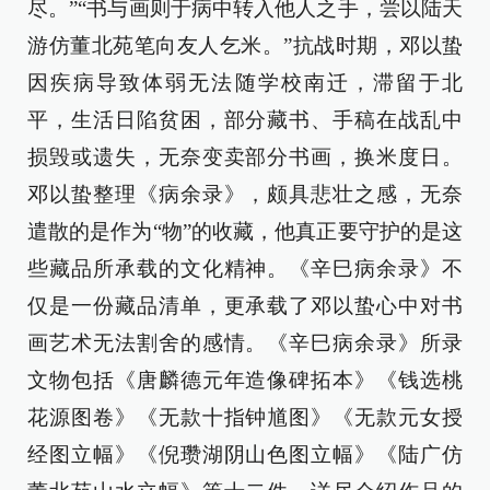
尽。”“书与画则于病中转入他人之手，尝以陆天
游仿董北苑笔向友人乞米。”抗战时期，邓以蛰
因疾病导致体弱无法随学校南迁，滞留于北
平，生活日陷贫困，部分藏书、手稿在战乱中
损毁或遗失，无奈变卖部分书画，换米度日。
邓以蛰整理《病余录》，颇具悲壮之感，无奈
遣散的是作为“物”的收藏，他真正要守护的是这
些藏品所承载的文化精神。《辛巳病余录》不
仅是一份藏品清单，更承载了邓以蛰心中对书
画艺术无法割舍的感情。《辛巳病余录》所录
文物包括《唐麟德元年造像碑拓本》《钱选桃
花源图卷》《无款十指钟馗图》《无款元女授
经图立幅》《倪瓒湖阴山色图立幅》《陆广仿