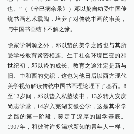
也。”（《辛巳病余录》）邓以蛰自幼受中国传
统书画艺术熏陶，培养了对传统书画的审美，
与中国书画结下不解之缘。
除家学渊源之外，邓以蛰的美学之路也与其所
受学校教育紧密相连。生于社会环境巨变的20
世纪初，邓以蛰的成长、教育之途注定是新与
旧、中和西的交织，这也为他日后以西方现代
美学视角解读传统中国书画理论埋下了基石。8
至12岁间，邓以蛰入私塾读书，13岁转入安庆
尚志学堂，14岁入芜湖安徽公学，这是其求学
之路的第一阶段，奠定了深厚的国学基底。
1907年，和彼时许多渴求新知的青年人一样，