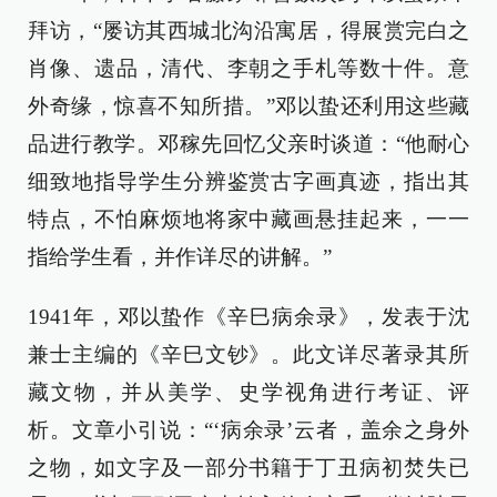
拜访，“屡访其西城北沟沿寓居，得展赏完白之
肖像、遗品，清代、李朝之手札等数十件。意
外奇缘，惊喜不知所措。”邓以蛰还利用这些藏
品进行教学。邓稼先回忆父亲时谈道：“他耐心
细致地指导学生分辨鉴赏古字画真迹，指出其
特点，不怕麻烦地将家中藏画悬挂起来，一一
指给学生看，并作详尽的讲解。”
1941年，邓以蛰作《辛巳病余录》，发表于沈
兼士主编的《辛巳文钞》。此文详尽著录其所
藏文物，并从美学、史学视角进行考证、评
析。文章小引说：“‘病余录’云者，盖余之身外
之物，如文字及一部分书籍于丁丑病初焚失已