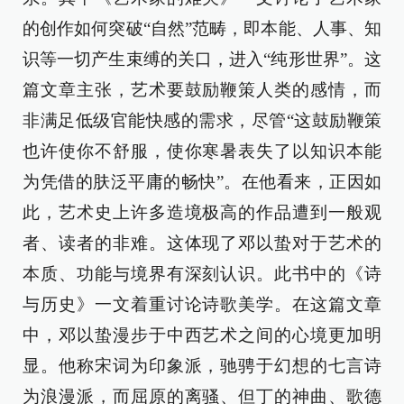
的创作如何突破“自然”范畴，即本能、人事、知
识等一切产生束缚的关口，进入“纯形世界”。这
篇文章主张，艺术要鼓励鞭策人类的感情，而
非满足低级官能快感的需求，尽管“这鼓励鞭策
也许使你不舒服，使你寒暑表失了以知识本能
为凭借的肤泛平庸的畅快”。在他看来，正因如
此，艺术史上许多造境极高的作品遭到一般观
者、读者的非难。这体现了邓以蛰对于艺术的
本质、功能与境界有深刻认识。此书中的《诗
与历史》一文着重讨论诗歌美学。在这篇文章
中，邓以蛰漫步于中西艺术之间的心境更加明
显。他称宋词为印象派，驰骋于幻想的七言诗
为浪漫派，而屈原的离骚、但丁的神曲、歌德