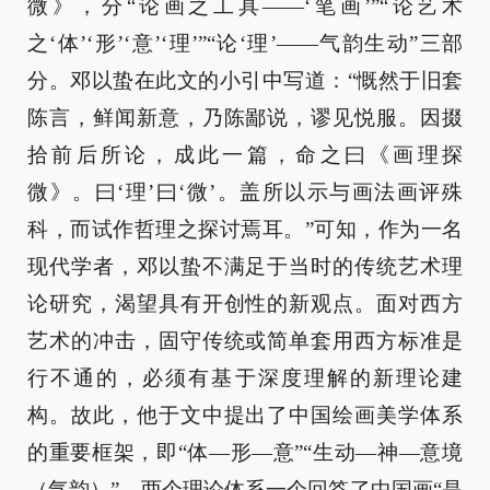
微》，分“论画之工具——‘笔画’”“论艺术
之‘体’‘形’‘意’‘理’”“论‘理’——气韵生动”三部
分。邓以蛰在此文的小引中写道：“慨然于旧套
陈言，鲜闻新意，乃陈鄙说，谬见悦服。因掇
拾前后所论，成此一篇，命之曰《画理探
微》。曰‘理’曰‘微’。盖所以示与画法画评殊
科，而试作哲理之探讨焉耳。”可知，作为一名
现代学者，邓以蛰不满足于当时的传统艺术理
论研究，渴望具有开创性的新观点。面对西方
艺术的冲击，固守传统或简单套用西方标准是
行不通的，必须有基于深度理解的新理论建
构。故此，他于文中提出了中国绘画美学体系
的重要框架，即“体—形—意”“生动—神—意境
（气韵）”，两个理论体系一个回答了中国画“是