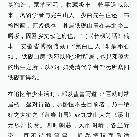
戛独造，家承艺苑，收藏极丰。乾嘉道咸以
来，名贤学者与完白山人、少白先生往还，书
翰图画，庶皆保存。其居铁砚山房在县北乡白
麟坂，固吾乡文献之府也。”（《长枫诗话》稿
本，安徽省博物馆藏）“完白山人”即是邓石
如，“铁砚山房”为邓以蛰少时所居，也是邓稼先
的出生之所，以邓石如受清代学者毕沅所赠四
铁砚而得名。
在追忆年少生活时，邓以蛰曾写道：“吾幼时常
居楼，坐对行循，起卧恒不去目前者，乃一绝
好之大痴之《富春山居》或九龙山人之《溪山
无尽》长卷。四时朝暮，风雨阴晴，各呈异
态，直不待搜筐箧，舒卷把玩而后适