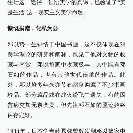
生活这一途径，领悟美学的真谛，也验证了“美
是生活”这一现实主义美学命题。
慷慨捐赠，化私为公
邓以蛰一生钟情于中国书画，这不仅体现在对
美学理论的研究和阐释，也见于他对文物的收
藏与鉴赏。邓以蛰家中收藏极丰，其中既有邓
石如的作品，也有其他世代传承的作品。此
外，邓以蛰多年来亦节衣缩食购藏了不少书画
珍品。部分藏品或在战火纷飞中遗失，有的因
贫病交加无奈变卖，但先祖邓石如的墨迹始终
保存完好。
1933年，日本学者藤冢邻曾数次到邓以蛰家中