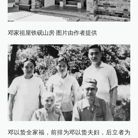
邓家祖屋铁砚山房 图片由作者提供
邓以蛰全家福，前排为邓以蛰夫妇，后立者为