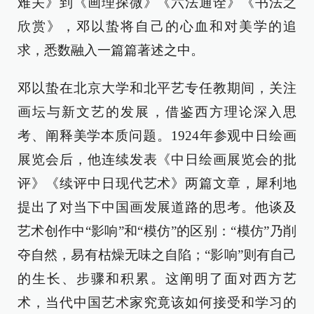
难关》到《画理探微》《六法通诠》《书法之
欣赏》，邓以蛰将自己的心血和对美学的追
求，悉数融入一篇篇著述之中。
邓以蛰在北京大学和北平艺专任教期间，关注
画坛与新文艺的发展，借鉴西方理论深入思
考、阐释美学本质问题。1924年参观中日绘画
展览会后，他连续发表《中日绘画展览会的批
评》《续评中日现代艺术》两篇文章，犀利地
提出了对当下中国画发展道路的思考。他谈及
艺术创作中“影响”和“模仿”的区别：“模仿”乃削
夺自然，易有枯燥无味之自陷；“影响”则有自己
的生长、步骤和积累。这阐明了面对西方艺
术，当代中国艺术家究竟该如何接受和学习的