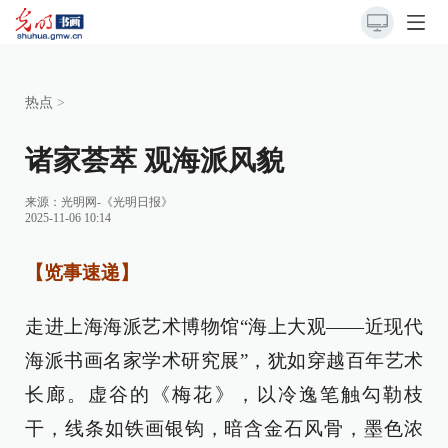
热点
>
诸家荟萃 观海派风貌
来源：
光明网-《光明日报》
2025-11-06 10:14
【览事速递】
走进上海海派艺术博物馆“海上大观——近现代
海派书画名家学术研究展”，犹如穿越百年艺术
长廊。虚谷的《梅花》，以冷逸笔触勾勒枝
干，线条如铁画银钩，暗含金石风骨，墨色浓