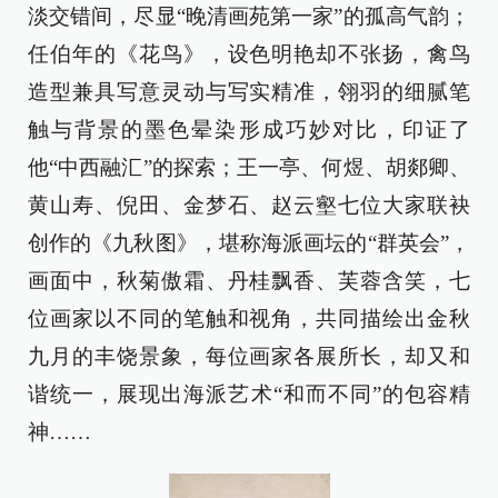
淡交错间，尽显“晚清画苑第一家”的孤高气韵；
任伯年的《花鸟》，设色明艳却不张扬，禽鸟
造型兼具写意灵动与写实精准，翎羽的细腻笔
触与背景的墨色晕染形成巧妙对比，印证了
他“中西融汇”的探索；王一亭、何煜、胡郯卿、
黄山寿、倪田、金梦石、赵云壑七位大家联袂
创作的《九秋图》，堪称海派画坛的“群英会”，
画面中，秋菊傲霜、丹桂飘香、芙蓉含笑，七
位画家以不同的笔触和视角，共同描绘出金秋
九月的丰饶景象，每位画家各展所长，却又和
谐统一，展现出海派艺术“和而不同”的包容精
神……