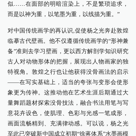
似……在面部的明暗渲染上，不是繁琐追求，
而是以神为重，以笔墨为重，以线描为重。”
对中国传统画学的再认识,促使杨之光奔赴敦煌
临摹古代壁画。他不仅遵循传统画学的“形神兼
备”准则去学习壁画，更以西方解剖学知识研究
古人对动物形体的把握，展现出人物画家的独
特视角。敦煌之行也让他获得没骨画法的启示
——在写实基础上，适当的夸张与变形会使形
象更为传神。这推动他在艺术生涯后期通过大
量舞蹈题材探索没骨技法，融合书法用笔与写
意花卉设色，使肌理、色彩与光感一笔成形，
画面流畅精到、充满律动感。可以说，杨之光
至此已突破新中国成立初期“徐蒋体系”水墨画模