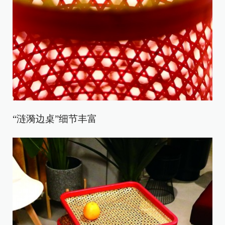
“涟漪边桌”细节丰富