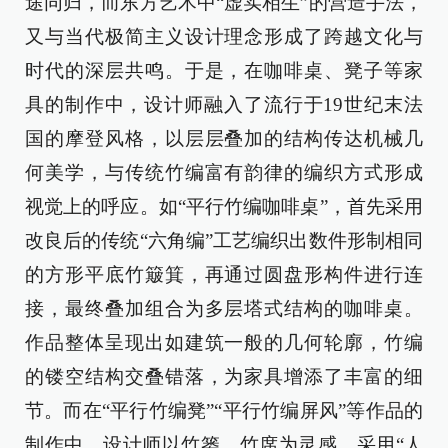
途同归，而东方艺术中“虚实相生”的营造手法，
又与当代极简主义设计理念形成了跨越文化与
时代的深层共鸣。于是，在咖啡桌、凳子等家
具的制作中，设计师融入了流行于19世纪末法
国的摩登风格，以层层叠加的结构传达机械几
何美学，与传统竹编富有韵律的编织方式形成
视觉上的呼应。如“平行竹编咖啡桌”，首先采用
改良后的传统“六角编”工艺编织出数件形制相同
的方形平底竹簸箕，再通过圆盘形构件进行连
接，最终叠加组合为多层塔式结构的咖啡桌。
作品整体呈现出如建筑一般的几何轮廓，竹编
的镂空结构交叠错落，为家具增添了丰富的细
节。而在“平行竹编凳”“平行竹编屏风”等作品的
制作中，设计师以竹篓、竹席为灵感，采用“人