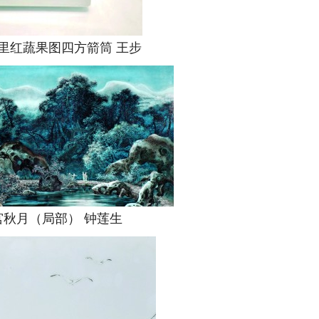
红蔬果图四方箭筒 王步
月（局部） 钟莲生