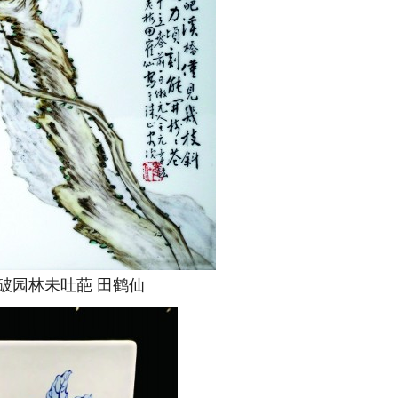
园林未吐葩 田鹤仙