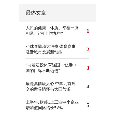
最热文章
人民的健康、体质、幸福一脉
1
相承
“宁可十防九空”
小球赛撬动大消费 体育赛事
2
激活城市发展新动能
“向着建设体育强国、健康中
3
国的目标不断迈进”
最是真情暖人心 中国元首外
4
交的世界情怀与大国气派
上半年规模以上工业中小企业
5
增加值同比增长5.8%