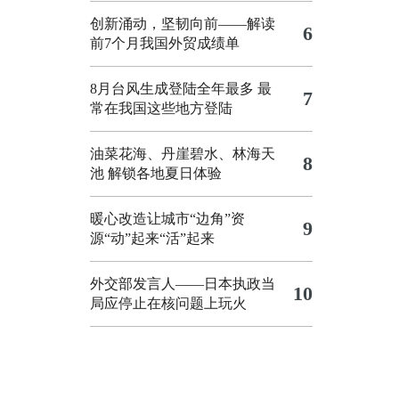
创新涌动，坚韧向前——解读
6
前7个月我国外贸成绩单
8月台风生成登陆全年最多 最
7
常在我国这些地方登陆
油菜花海、丹崖碧水、林海天
8
池 解锁各地夏日体验
暖心改造让城市“边角”资
9
源“动”起来“活”起来
外交部发言人——日本执政当
10
局应停止在核问题上玩火