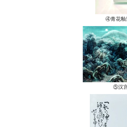
④青花釉里
⑤汉宫秋