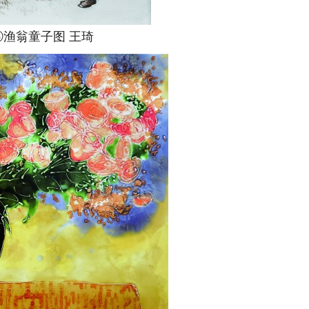
翁童子图 王琦