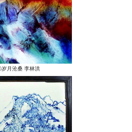
月沧桑 李林洪