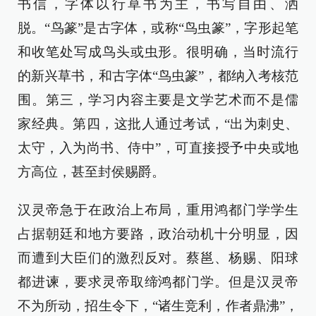
书信，字体以行草书为主，书写自由、洒
脱。“鸟篆”是古字体，或称“鸟虫篆”，字形起笔
和收笔处写成鸟头或虫形。很明确，当时流行
的新兴草书，和古字体“鸟虫篆”，都纳入考核范
围。第三，学习内容主要是文学艺术而不是儒
家经典。第四，这批人通过考试，“出为刺史、
太守，入为尚书、侍中”，可直接授予中央或地
方高位，甚至封侯赐爵。
汉灵帝急于在政治上布局，重用鸿都门学学生
占据朝廷和地方要路，政治动机十分明显，因
而遭到大臣们的激烈反对。蔡邕、杨赐、阳球
都进谏，要求灵帝取缔鸿都门学。但是汉灵帝
不为所动，招生令下，“诸生竞利，作者鼎沸”，