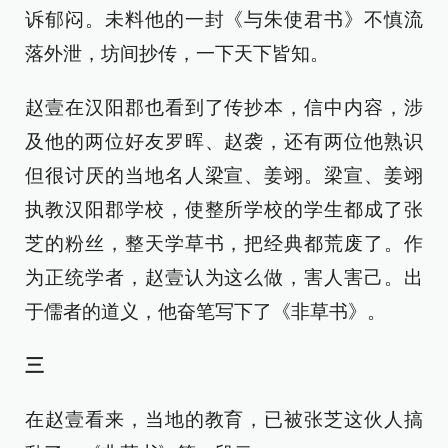
诉郁闷。未料他的一封《与朱使君书》不慎流
落外泄，坊间抄传，一下天下皆知。
赵壹在汉阳郡也看到了传抄本，信中内容，涉
及他的两位好友罗晖、赵袭，还有两位他熟识
但很讨厌的当地名人梁宣、姜翊。梁宣、姜翊
执教汉阳郡学校，使整所学校的学生都成了张
芝的粉丝，整天学草书，把经典都荒废了。作
为正统学者，赵壹认为这么做，害人害己。出
于儒者的道义，他奋笔写下了《非草书》。
三
在赵壹看来，当地的教育，已被张芝这伙人搞