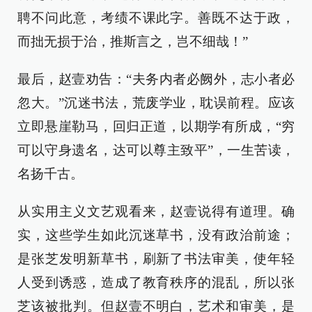
聘不问此意，考绩不课此字。善既不达于政，
而拙无损于治，推斯言之，岂不细哉！”
最后，赵壹劝告：“夫务内者必阙外，志小者必
忽大。”沉迷书法，荒废学业，耽误前程。应该
立即悬崖勒马，回归正道，以期学有所成，“穷
可以守身遗名，达可以尊主致平”，一生苦读，
名扬千古。
从实用主义文艺观看来，赵壹说得有道理。确
实，这些学生如此沉迷草书，没有政治前途；
是张芝发明新草书，刷新了书法审美，使年轻
人受到诱惑，造成了教育秩序的混乱，所以张
芝该被批判。但赵壹不明白，艺术和审美，是