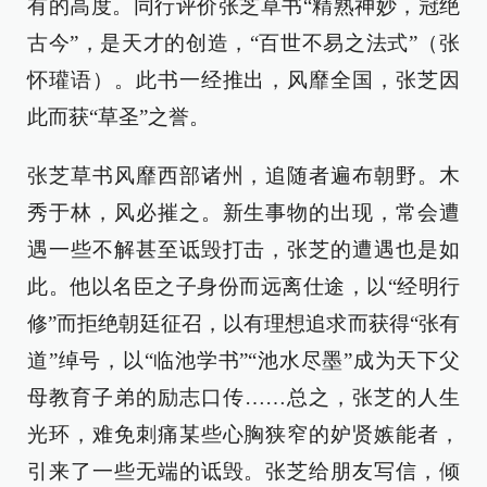
有的高度。同行评价张芝草书“精熟神妙，冠绝
古今”，是天才的创造，“百世不易之法式”（张
怀瓘语）。此书一经推出，风靡全国，张芝因
此而获“草圣”之誉。
张芝草书风靡西部诸州，追随者遍布朝野。木
秀于林，风必摧之。新生事物的出现，常会遭
遇一些不解甚至诋毁打击，张芝的遭遇也是如
此。他以名臣之子身份而远离仕途，以“经明行
修”而拒绝朝廷征召，以有理想追求而获得“张有
道”绰号，以“临池学书”“池水尽墨”成为天下父
母教育子弟的励志口传……总之，张芝的人生
光环，难免刺痛某些心胸狭窄的妒贤嫉能者，
引来了一些无端的诋毁。张芝给朋友写信，倾