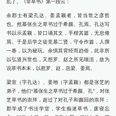
乱了。《非草书》第一段云：
余郡士有梁孔达、姜孟颖者，皆当世之彦哲
也。然慕张生之草书过于希颜、孔焉。孔达写
书以示孟颖，皆口诵其文，手楷其篇，无怠倦
焉。于是后学之徒竞慕二贤，守令作篇，人撰
一卷，以为秘玩。余惧其背经而趋俗，此非所
以弘道兴世也，又想罗、赵之所见嗤沮，故为
说草书本末，以慰罗、赵，息梁、姜焉。
梁宣（字孔达）、姜翊（字孟颖）都是张芝的
弟子，他们“慕张生之草书过于希颜、孔”，对张
芝草书的崇拜，超过了对孔子和颜回的崇拜；
郡学成了书法学堂，学生痴迷草书，废寝忘