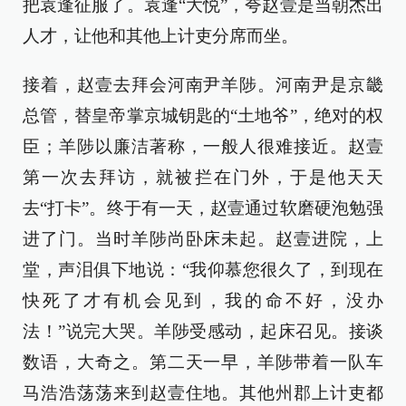
把袁逢征服了。袁逢“大悦”，夸赵壹是当朝杰出
人才，让他和其他上计吏分席而坐。
接着，赵壹去拜会河南尹羊陟。河南尹是京畿
总管，替皇帝掌京城钥匙的“土地爷”，绝对的权
臣；羊陟以廉洁著称，一般人很难接近。赵壹
第一次去拜访，就被拦在门外，于是他天天
去“打卡”。终于有一天，赵壹通过软磨硬泡勉强
进了门。当时羊陟尚卧床未起。赵壹进院，上
堂，声泪俱下地说：“我仰慕您很久了，到现在
快死了才有机会见到，我的命不好，没办
法！”说完大哭。羊陟受感动，起床召见。接谈
数语，大奇之。第二天一早，羊陟带着一队车
马浩浩荡荡来到赵壹住地。其他州郡上计吏都