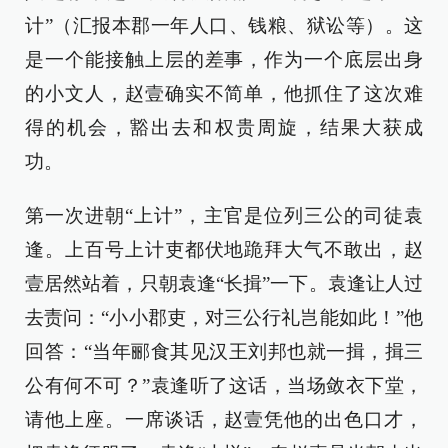
计”（汇报本郡一年人口、钱粮、狱讼等）。这
是一个能接触上层的差事，作为一个底层出身
的小文人，赵壹确实不简单，他抓住了这次难
得的机会，豁出去和权贵周旋，结果大获成
功。
第一次进朝“上计”，主官是位列三公的司徒袁
逢。上百号上计吏都伏地跪拜大气不敢出，赵
壹居然站着，只朝袁逢“长揖”一下。袁逢让人过
去责问：“小小郡吏，对三公行礼岂能如此！”他
回答：“当年郦食其见汉王刘邦也就一揖，揖三
公有何不可？”袁逢听了这话，当场敛衣下堂，
请他上座。一席谈话，赵壹凭他的出色口才，