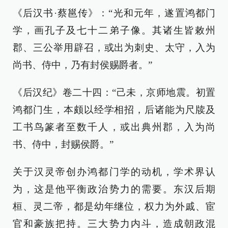
《后汉书·蔡邕传》：“光和元年，遂置鸿都门
学，画孔子及七十二弟子像。其诸生皆敕州
郡、三公举用辟召，或出为刺史、太守，入为
尚书、侍中，乃有封侯赐爵者。”
《后汉纪》卷二十四：“己未，京师地震。初置
鸿都门生，本颇以经学相招，后诸能为尺牍及
工书鸟篆者至数千人，或出典州郡，入为尚
书、侍中，封赐侯爵。”
关于汉灵帝创办鸿都门学的动机，学术界认
为，这是他平衡政治势力的需要。东汉后期
桓、灵二帝，都是幼年继位，权力为外戚、宦
官和豪族把持。三大势力内斗，造成朝政混