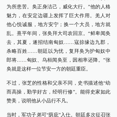
为所患苦。奂正身洁己，威化大行。”他的人格
魅力，在安定边疆上发挥了巨大作用。羌人对
他心悦诚服，地方安宁；换一个大员，地方就
乱。熹平年间，张奂拜大司农回京。“鲜卑闻奂
去，其夏，遂招结南匈奴……寇掠缘边九郡，
杀略百姓……朝廷以为忧，复拜奂为护匈奴中
郎将……匈奴、乌桓闻奂至，因相率还降。”张
奂就是这样一位节安一方的朝廷重臣。
不过，张芝的性格和父亲不同，史书描述他“幼
而高操，勤学好古，经明行修”。能得史家如此
赞美，说明他从小品行不凡。
当时，军功子弟可“荫庇”入仕。朝廷多次征召张