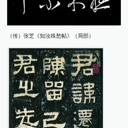
（传）张芝《知汝殊愁帖》（局部）