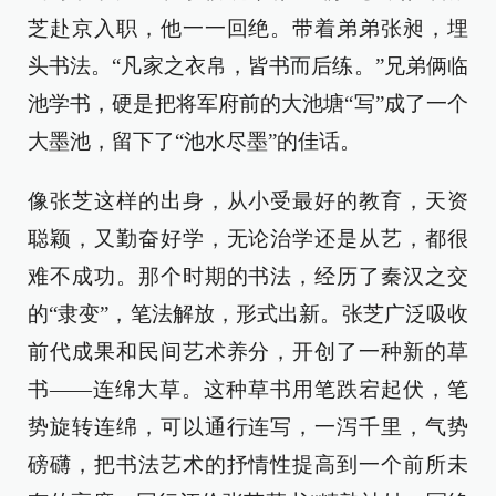
芝赴京入职，他一一回绝。带着弟弟张昶，埋
头书法。“凡家之衣帛，皆书而后练。”兄弟俩临
池学书，硬是把将军府前的大池塘“写”成了一个
大墨池，留下了“池水尽墨”的佳话。
像张芝这样的出身，从小受最好的教育，天资
聪颖，又勤奋好学，无论治学还是从艺，都很
难不成功。那个时期的书法，经历了秦汉之交
的“隶变”，笔法解放，形式出新。张芝广泛吸收
前代成果和民间艺术养分，开创了一种新的草
书——连绵大草。这种草书用笔跌宕起伏，笔
势旋转连绵，可以通行连写，一泻千里，气势
磅礴，把书法艺术的抒情性提高到一个前所未