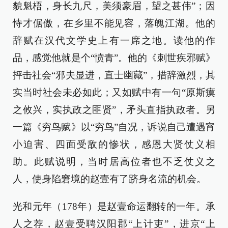
貌魁梧，身长九尺，美须豪眉，望之甚伟”；因
恃才倨傲，在乡里不能见容，落魄江湖。他的
辞赋在汉代文学史上有一席之地。读他的作
品，感觉他就是个“愤青”。他的《刺世疾邪赋》
抨击社会“邪夫显进，直士幽藏”，措辞激烈，其
实当时社会未必如此；又如赋中有一句“原斯瘼
之攸兴，实执政之匪贤”，矛头直指执政者。另
一篇《穷鸟赋》以“穷鸟”自况，诉说自己遭遇宵
小迫害、四面受敌的惨状，感恩大贤仗义相
助。此赋说明，当时居高位者也不乏仗义之
人，使身陷窘境的赵壹有了跻身名流的机会。
光和元年（178年）是赵壹命运翻转的一年。承
人之荐，赵壹受聘汉阳郡“上计吏”，进京“上