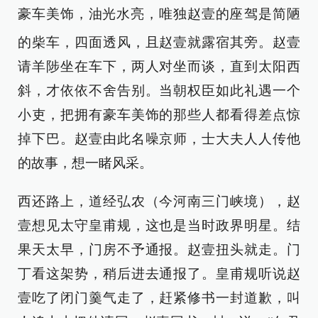
豪车美饰，油光水亮，唯独赵壹的座
驾是简陋
的柴车，四面透风，且赵壹就露宿其旁。赵壹
请羊陟坐在车下，两人对坐而谈，直到太阳西
斜，才依依不舍告别。当朝权臣如此礼遇一个
小吏，把拥有豪车美饰的那些人都看得差点惊
掉下巴。赵壹由此名噪京师，士大夫人人传他
的故事，想一睹风采。
西还路上，道经弘农（今河南三门峡境），赵
壹想见太守皇甫规，这也是当时政界明星。结
果天太早，门房不予通报。赵壹扭头就走。门
丁看这架势，稍后进去通报了。皇甫规听说赵
壹吃了闭门羹气走了，赶紧修书一封道歉，叫