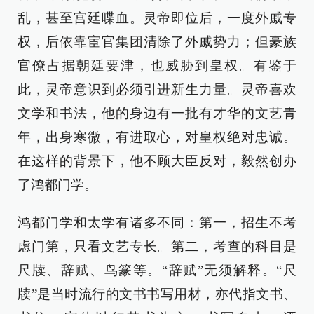
乱，甚至宫廷喋血。灵帝即位后，一度外戚专
权，后依靠宦官集团清除了外戚势力；但豪族
官僚占据朝廷要津，也威胁到皇权。有鉴于
此，灵帝意识到必须引进新生力量。灵帝喜欢
文学和书法，他的身边有一批有才华的文艺青
年，出身寒微，有进取心，对皇权绝对忠诚。
在这样的背景下，他不顾大臣反对，毅然创办
了鸿都门学。
鸿都门学和太学有诸多不同：第一，招生不考
虑门第，只看文艺专长。第二，考查的科目是
尺牍、辞赋、鸟篆等。“辞赋”无须解释。“尺
牍”是当时流行的文书书写用材，亦代指文书、