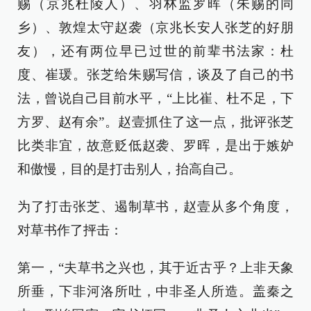
赐（京兆杜陵人）、羽林监罗晖（朱赐的同
乡）、敦煌太守赵袭（京兆长安人张芝的好朋
友），还有两位早已过世的前辈书法家：杜
度、崔瑗。张芝给朱赐写信，谈及了自己的书
法，曾说自己目前水平，“上比崔、杜不足，下
方罗、赵有余”。赵壹抓住了这一点，批评张芝
比类非宜，故意贬低赵袭、罗晖，是出于嫉妒
和傲慢，目的是打击别人，抬高自己。
为了打击张芝、遏制草书，赵壹从多个角度，
对草书作了抨击：
第一，“夫草书之兴也，其于近古乎？上非天象
所垂，下非河洛所吐，中非圣人所造。盖秦之