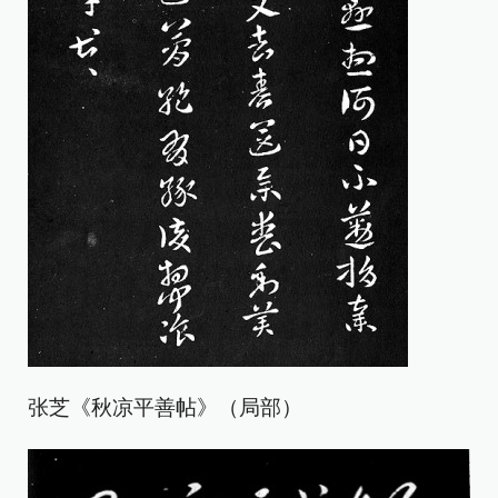
张芝《秋凉平善帖》（局部）