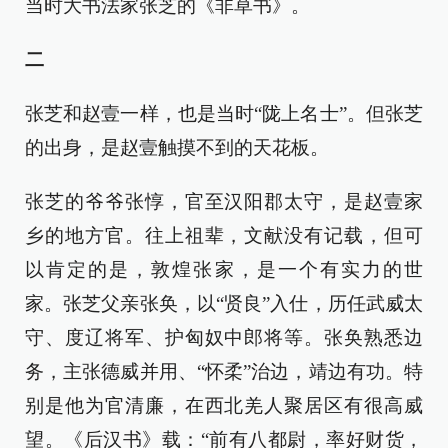
当时大书法家张芝的《非草书》。
二
张芝和赵壹一样，也是当时“陇上名士”。但张芝
的出身，是赵壹触摸不到的天花板。
张芝的爷爷张惇，官至汉阳郡太守，是赵壹家
乡的地方官。往上祖辈，文献没有记载，但可
以肯定的是，敦煌张家，是一个有实力的世
家。张芝父亲张奂，以“贤良”入仕，历任武威太
守、度辽将军、护匈奴中郎将等。张奂熟悉边
务，主张德威并用、“怀柔”治边，靖边有功。特
别是他为官清廉，在西北羌人聚居区有很高威
望。《后汉书》载：“前有八都尉，率好财货，