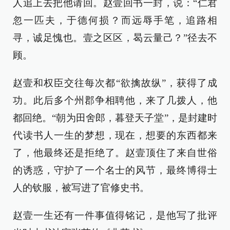
人追上去把他请回。赵壹回书一封，说：“仁君
忽一匹夫，于德何损？而远辱手笔，追路相
寻，诚足愧也。壹之区区，曷云量己？”径去不
顾。
赵壹和权臣交往每次都“欲擒故纵”，获得了成
功。此后多个州郡争相聘他，来了几拨人，他
都回绝。“朝为田舍郎，暮登天子堂”，是封建时
代读书人一生的梦想，现在，想要的东西都来
了，他最终还是拒绝了。赵壹顶住了来自世俗
的诱惑，守护了一个名士的风节，最终博得士
人的钦服，被写进了官修史书。
赵壹一生还有一件事值得铭记，是他写了批评