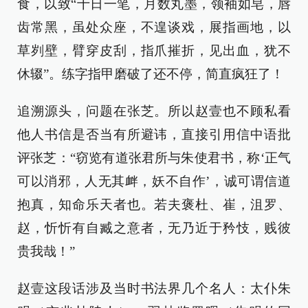
食，以致“十日一笔，月数丸墨，领袖如皂，唇
齿常黑，虽处众座，不遑谈戏，展指画地，以
草刿壁，臂穿皮刮，指爪摧折，见出血，犹不
休辍”。练字指甲磨破了还不停，简直疯狂了！
追溯源头，问题在张芝。所以赵壹也不顾私看
他人书信是否当有所避讳，直接引用信中语批
评张芝：“窃览有道张君所与朱使君书，称‘正气
可以消邪，人无其衅，妖不自作’，诚可谓信道
抱真，知命乐天者也。若夫褒杜、崔，沮罗、
赵，忻忻有自臧之意者，无乃近于矜忮，贱彼
贵我哉！”
赵壹这段话涉及当时书法界几个名人：太仆朱