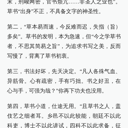
末，刑峻网密，官书烦冗……非圣人之业也”。
草书“出身”不正，不具备文字的神圣性。
第二，“草本易而速，今反难而迟，失指（旨）
多矣”。草书的发明，本为急速，但“今之学草书
者，不思其简易之旨”，为追求书写之美，反而
写慢了，背离了草书初衷。
第三，书法好坏，先天决定。“凡人各殊气血、
异筋骨。心有疏密，手有巧拙。书之好丑，在
心与手，可强为哉？”你再下功夫也没用。
第四，草书小道，仕途无用。“且草书之人，盖
伎艺之细者耳。乡邑不以此较能，朝廷不以此
科吏，博士不以此讲试，四科不以此求备，征