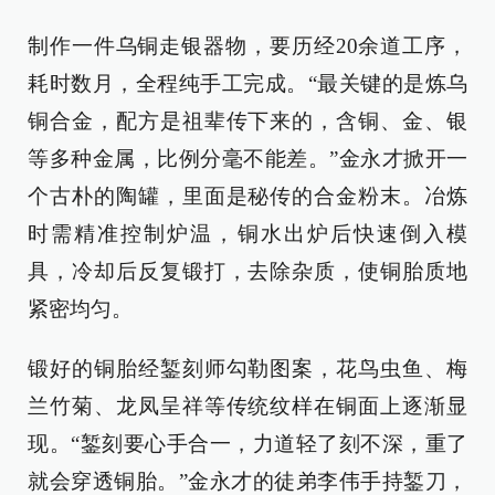
制作一件乌铜走银器物，要历经20余道工序，
耗时数月，全程纯手工完成。“最关键的是炼乌
铜合金，配方是祖辈传下来的，含铜、金、银
等多种金属，比例分毫不能差。”金永才掀开一
个古朴的陶罐，里面是秘传的合金粉末。冶炼
时需精准控制炉温，铜水出炉后快速倒入模
具，冷却后反复锻打，去除杂质，使铜胎质地
紧密均匀。
锻好的铜胎经錾刻师勾勒图案，花鸟虫鱼、梅
兰竹菊、龙凤呈祥等传统纹样在铜面上逐渐显
现。“錾刻要心手合一，力道轻了刻不深，重了
就会穿透铜胎。”金永才的徒弟李伟手持錾刀，