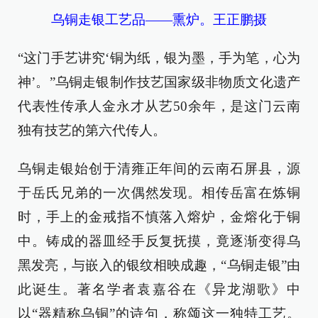
乌铜走银工艺品——熏炉。王正鹏摄
“这门手艺讲究‘铜为纸，银为墨，手为笔，心为
神’。”乌铜走银制作技艺国家级非物质文化遗产
代表性传承人金永才从艺50余年，是这门云南
独有技艺的第六代传人。
乌铜走银始创于清雍正年间的云南石屏县，源
于岳氏兄弟的一次偶然发现。相传岳富在炼铜
时，手上的金戒指不慎落入熔炉，金熔化于铜
中。铸成的器皿经手反复抚摸，竟逐渐变得乌
黑发亮，与嵌入的银纹相映成趣，“乌铜走银”由
此诞生。著名学者袁嘉谷在《异龙湖歌》中
以“器精称乌铜”的诗句，称颂这一独特工艺。