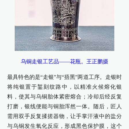
乌铜走银工艺品——花瓶。王正鹏摄
最具特色的是“走银”与“捂黑”两道工序。走银时
将纯银置于錾刻纹路中，以精准火候熔化银
料，使其与乌铜胎体紧密熔合；冷却后经反复
打磨，银线便能与铜胎浑然一体。随后，匠人
需用双手反复揉搓器物，让手掌汗液中的盐分
与乌铜发生氧化反应，形成黑色保护膜，这个