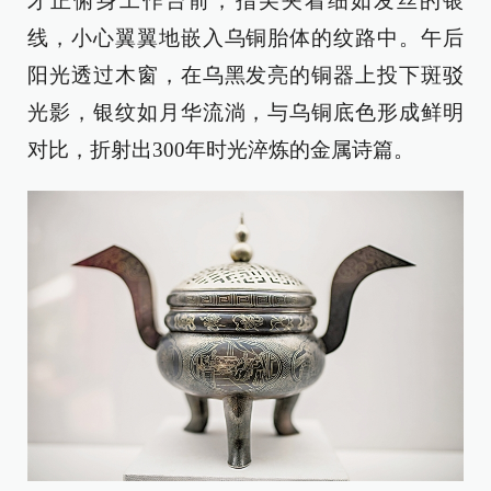
才正俯身工作台前，指尖夹着细如发丝的银
线，小心翼翼地嵌入乌铜胎体的纹路中。午后
阳光透过木窗，在乌黑发亮的铜器上投下斑驳
光影，银纹如月华流淌，与乌铜底色形成鲜明
对比，折射出300年时光淬炼的金属诗篇。