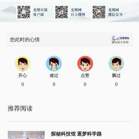
您此时的心情
开心
难过
点赞
飘过
0
0
0
0
推荐阅读
探秘科技馆 逐梦科学路