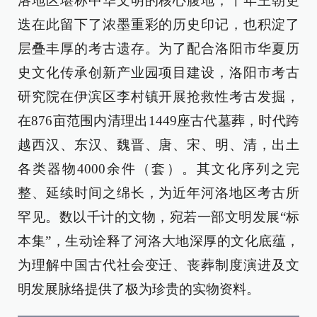
洛地区堪称中华文明的核心腹地，千年王朝更
迭在此留下了浓墨重彩的历史印记，也积淀了
层叠丰厚的考古遗存。为了配合洛阳市华夏历
史文化传承创新产业园项目建设，洛阳市考古
研究院在伊滨区李村镇开展抢救性考古发掘，
在876亩范围内清理出1449座古代墓葬，时代跨
越西汉、东汉、魏晋、唐、宋、明、清，出土
各类器物4000余件（套）。其文化序列之完
整、延续时间之绵长，为近年河洛地区考古所
罕见。数以千计的文物，宛若一部文明发展“标
本集”，生动诠释了河洛大地深厚的文化底蕴，
为理解中国古代社会变迁、丧葬制度演进及文
明发展脉络提供了极为珍贵的实物资料。