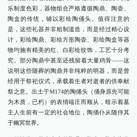
乐制度色彩，器物组合严格遵循陶鼎、陶壶、
陶盒的传统，辅以彩绘陶俑头。值得注意的
是，这些礼器并非粗制滥造，而是经过精心设
计，彩绘陶鼎、彩绘方形陶壶、彩绘陶盒等器
物均施有精美的红、白彩绘纹饰，工艺十分考
究。部分陶鼎中甚至还残留着大量鸡骨——这
说明这些随葬的陶鼎并非纯粹的明器，而是曾
经用于祭祀仪式，承载着生者对逝者的供奉献
祭之意。出土于M174的陶俑头（俑身原先可能
为木质，已朽）的表情端庄而顺从，暗示着墓
主人生前有一定的社会地位，陶俑仆从随侍其
于幽冥世界。