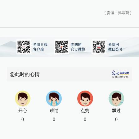
[
责编：孙宗鹤
]
您此时的心情
开心
难过
点赞
飘过
0
0
0
0