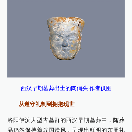
西汉早期墓葬出土的陶俑头 作者供图
从遵守礼制到拥抱现世
洛阳伊滨大型古墓群的西汉早期墓葬中，随葬
品仍然保持着战国遗风，呈现出鲜明的东周礼