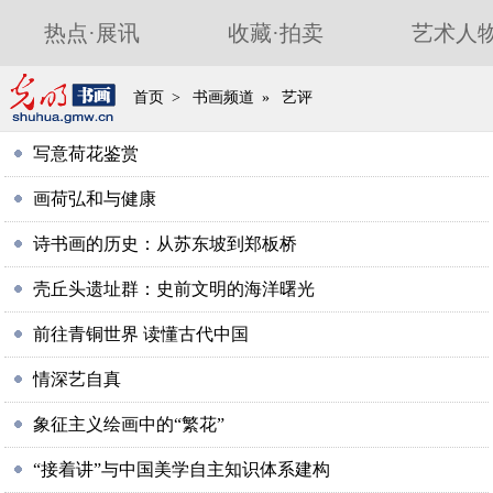
热点
·
展讯
收藏
·
拍卖
艺术人
首页
>
书画频道
»
艺评
写意荷花鉴赏
画荷弘和与健康
诗书画的历史：从苏东坡到郑板桥
壳丘头遗址群：史前文明的海洋曙光
前往青铜世界 读懂古代中国
情深艺自真
象征主义绘画中的“繁花”
“接着讲”与中国美学自主知识体系建构