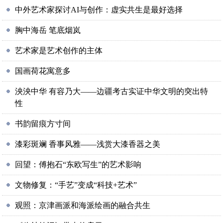
中外艺术家探讨AI与创作：虚实共生是最好选择
胸中海岳 笔底烟岚
艺术家是艺术创作的主体
国画荷花寓意多
泱泱中华 有容乃大——边疆考古实证中华文明的突出特
性
书韵留痕方寸间
漆彩斑斓 香事风雅——浅赏大漆香器之美
回望：傅抱石“东欧写生”的艺术影响
文物修复：“手艺”变成“科技+艺术”
观照：京津画派和海派绘画的融合共生